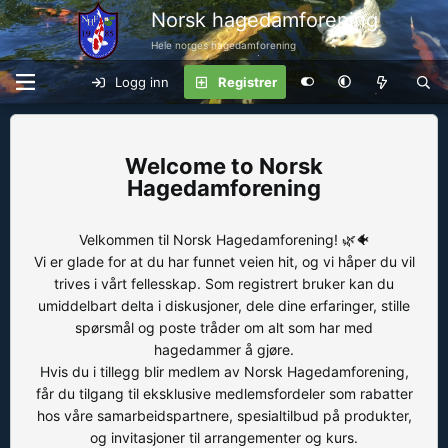
Norsk hagedamforening
Hele norges hagedamforening
Logg inn
Registrer
Norsk
Hagedamforening
Velkommen til Norsk Hagedamforening! 🌿🐠
Vi er glade for at du har funnet veien hit, og vi håper du vil
trives i vårt fellesskap. Som registrert bruker kan du
umiddelbart delta i diskusjoner, dele dine erfaringer, stille
spørsmål og poste tråder om alt som har med
hagedammer å gjøre.
Hvis du i tillegg blir medlem av Norsk Hagedamforening,
får du tilgang til eksklusive medlemsfordeler som rabatter
hos våre samarbeidspartnere, spesialtilbud på produkter,
og invitasjoner til arrangementer og kurs.