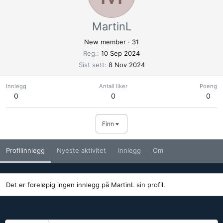
MartinL
New member
·
31
Reg.
10 Sep 2024
Sist sett
8 Nov 2024
Innlegg
Antall liker
Poeng
0
0
0
Finn
Profilinnlegg
Nyeste aktivitet
Innlegg
Om
Det er foreløpig ingen innlegg på MartinL sin profil.