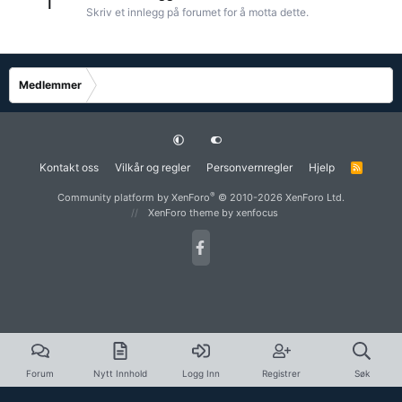
1
Skriv et innlegg på forumet for å motta dette.
Medlemmer
Kontakt oss
Vilkår og regler
Personvernregler
Hjelp
R
S
S
®
Community platform by XenForo
© 2010-2026 XenForo Ltd.
XenForo theme
by xenfocus
Forum
Nytt Innhold
Logg Inn
Registrer
Søk