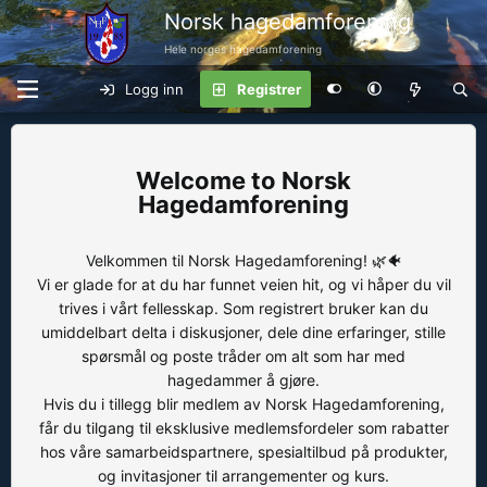
Norsk hagedamforening
Hele norges hagedamforening
Logg inn
Registrer
Norsk
Hagedamforening
Velkommen til Norsk Hagedamforening! 🌿🐠
Vi er glade for at du har funnet veien hit, og vi håper du vil
trives i vårt fellesskap. Som registrert bruker kan du
umiddelbart delta i diskusjoner, dele dine erfaringer, stille
spørsmål og poste tråder om alt som har med
hagedammer å gjøre.
Hvis du i tillegg blir medlem av Norsk Hagedamforening,
får du tilgang til eksklusive medlemsfordeler som rabatter
hos våre samarbeidspartnere, spesialtilbud på produkter,
og invitasjoner til arrangementer og kurs.