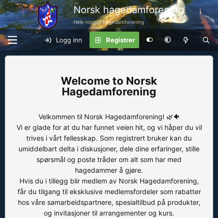
Norsk hagedamforening
Hele norges hagedamforening
Logg inn
Registrer
Norsk
Hagedamforening
Velkommen til Norsk Hagedamforening! 🌿🐠
Vi er glade for at du har funnet veien hit, og vi håper du vil
trives i vårt fellesskap. Som registrert bruker kan du
umiddelbart delta i diskusjoner, dele dine erfaringer, stille
spørsmål og poste tråder om alt som har med
hagedammer å gjøre.
Hvis du i tillegg blir medlem av Norsk Hagedamforening,
får du tilgang til eksklusive medlemsfordeler som rabatter
hos våre samarbeidspartnere, spesialtilbud på produkter,
og invitasjoner til arrangementer og kurs.