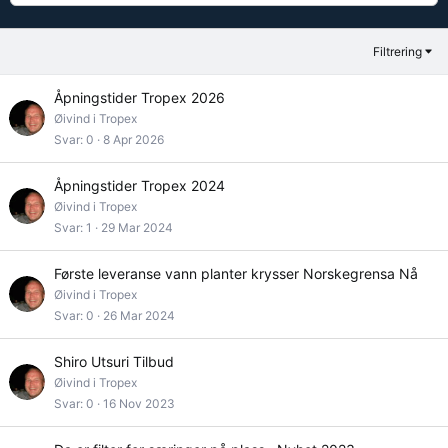
Filtrering
Åpningstider Tropex 2026
Øivind i Tropex
Svar
0
8 Apr 2026
Åpningstider Tropex 2024
Øivind i Tropex
Svar
1
29 Mar 2024
Første leveranse vann planter krysser Norskegrensa Nå
Øivind i Tropex
Svar
0
26 Mar 2024
Shiro Utsuri Tilbud
Øivind i Tropex
Svar
0
16 Nov 2023