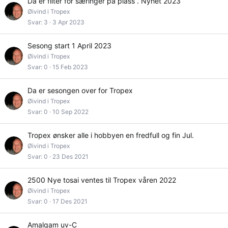
Da er filter for særinger på plass . Nyhet 2023
Øivind i Tropex
Svar
3
3 Apr 2023
Sesong start 1 April 2023
Øivind i Tropex
Svar
0
15 Feb 2023
Da er sesongen over for Tropex
Øivind i Tropex
Svar
0
10 Sep 2022
Tropex ønsker alle i hobbyen en fredfull og fin Jul.
Øivind i Tropex
Svar
0
23 Des 2021
2500 Nye tosai ventes til Tropex våren 2022
Øivind i Tropex
Svar
0
17 Des 2021
Amalgam uv-C