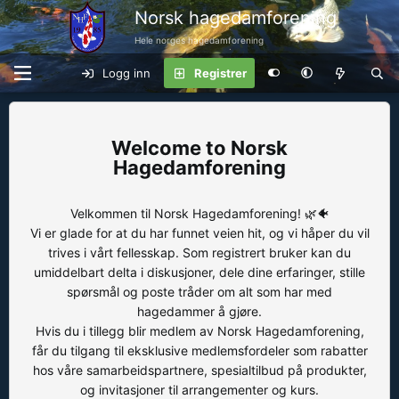
Norsk hagedamforening
Hele norges hagedamforening
Logg inn
Registrer
Norsk
Hagedamforening
Velkommen til Norsk Hagedamforening! 🌿🐠
Vi er glade for at du har funnet veien hit, og vi håper du vil
trives i vårt fellesskap. Som registrert bruker kan du
umiddelbart delta i diskusjoner, dele dine erfaringer, stille
spørsmål og poste tråder om alt som har med
hagedammer å gjøre.
Hvis du i tillegg blir medlem av Norsk Hagedamforening,
får du tilgang til eksklusive medlemsfordeler som rabatter
hos våre samarbeidspartnere, spesialtilbud på produkter,
og invitasjoner til arrangementer og kurs.