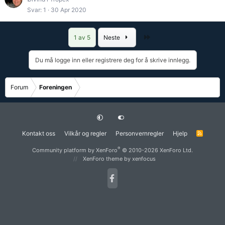
Svar
1
30 Apr 2020
Siste
1 av 5
Neste
Du må logge inn eller registrere deg for å skrive innlegg.
Forum
Foreningen
Kontakt oss
Vilkår og regler
Personvernregler
Hjelp
R
S
S
®
Community platform by XenForo
© 2010-2026 XenForo Ltd.
XenForo theme
by xenfocus