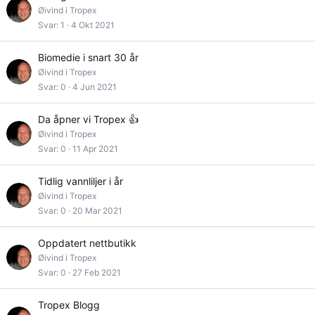
Øivind i Tropex
Svar
1
4 Okt 2021
Biomedie i snart 30 år
Øivind i Tropex
Svar
0
4 Jun 2021
Da åpner vi Tropex 👍
Øivind i Tropex
Svar
0
11 Apr 2021
Tidlig vannliljer i år
Øivind i Tropex
Svar
0
20 Mar 2021
Oppdatert nettbutikk
Øivind i Tropex
Svar
0
27 Feb 2021
Tropex Blogg