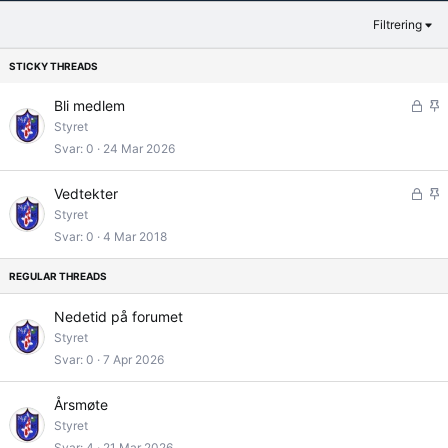
Filtrering
L
K
Bli medlem
å
l
Styret
s
i
Svar
0
24 Mar 2026
t
s
t
L
K
Vedtekter
r
å
l
Styret
e
s
i
Svar
0
4 Mar 2018
t
t
s
t
r
e
Nedetid på forumet
t
Styret
Svar
0
7 Apr 2026
Årsmøte
Styret
Svar
4
21 Mar 2026