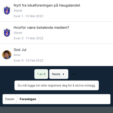
Nytt fra lokalforeningen på Haugalandet
Styret
Svar
1
13 Mai 2022
Hvorfor være betalende medlem?
Styret
Svar
0
11 Mar 2022
God Jul
Arne
Svar
5
12 Feb 2022
Siste
1 av 6
Neste
Du må logge inn eller registrere deg for å skrive innlegg.
Forum
Foreningen