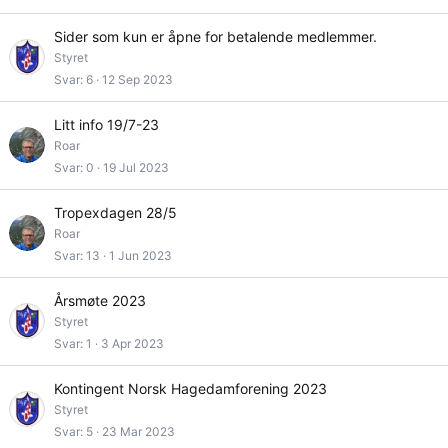
Sider som kun er åpne for betalende medlemmer.
Styret
Svar
6
12 Sep 2023
Litt info 19/7-23
Roar
Svar
0
19 Jul 2023
Tropexdagen 28/5
Roar
Svar
13
1 Jun 2023
Årsmøte 2023
Styret
Svar
1
3 Apr 2023
Kontingent Norsk Hagedamforening 2023
Styret
Svar
5
23 Mar 2023