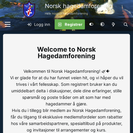
Norsk hagedamforening
Hele norges hagedamforening
Logg inn
Registrer
Norsk
Hagedamforening
Velkommen til Norsk Hagedamforening! 🌿🐠
Vi er glade for at du har funnet veien hit, og vi håper du vil
trives i vårt fellesskap. Som registrert bruker kan du
umiddelbart delta i diskusjoner, dele dine erfaringer, stille
spørsmål og poste tråder om alt som har med
hagedammer å gjøre.
Hvis du i tillegg blir medlem av Norsk Hagedamforening,
får du tilgang til eksklusive medlemsfordeler som rabatter
hos våre samarbeidspartnere, spesialtilbud på produkter,
og invitasjoner til arrangementer og kurs.