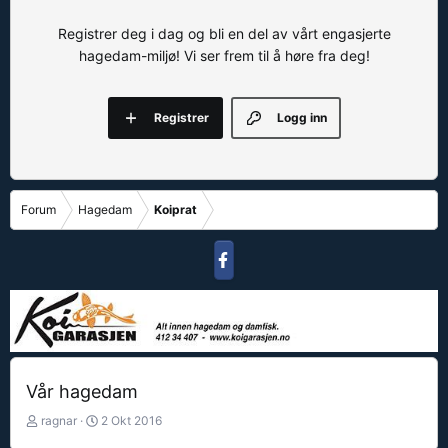
Registrer deg i dag og bli en del av vårt engasjerte
hagedam-miljø! Vi ser frem til å høre fra deg!
Registrer
Logg inn
Forum
Hagedam
Koiprat
Vår hagedam
T
S
ragnar
2 Okt 2016
r
t