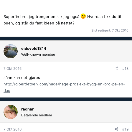
Superfin bro, jeg trenger en slik jeg også
Hvordan fikk du til
buen, og står du fant ideen på nettet?
Sist redigert:
7 Okt 2016
eidsvold1814
Well-known member
7 Okt 2016
#18
ferdig
sånn kan det gjøres
http://gjoerdetselv.com/hage/hage-prosjekt-bygg-en-bro-pa-en-
dag
ragnar
Betalende medlem
7 Okt 2016
#19