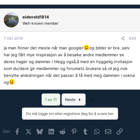
eidsvold1814
Well-known member
7 Okt 2016
#20
ja man finner det meste når man googler
og bilder er bra ,selv
har jeg fått mye inspirasjon av å besøke andre medlemmer se
deres hager og dammer i tilegg også,å med en hyggelig invitasjon
som du/dere gir medlemmer og forumets brukere så vil jeg nok
benytte anledningen når det passer å få med meg dammen i sokna
og
Siste
1 av 11
Neste
Du må logge inn eller registrere deg for å svare her.
Facebook
X (Twitter)
Bluesky
LinkedIn
Reddit
Pinterest
Tumblr
WhatsApp
E-post
Link
Del: