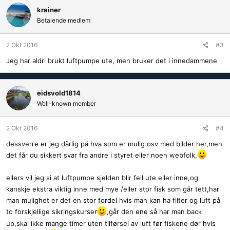
krainer
Betalende medlem
2 Okt 2016
#3
Jeg har aldri brukt luftpumpe ute, men bruker det i innedammene
eidsvold1814
Well-known member
2 Okt 2016
#4
dessverre er jeg dårlig på hva som er mulig osv med bilder her,men
det får du sikkert svar fra andre i styret eller noen webfolk,
ellers vil jeg si at luftpumpe sjelden blir feil ute eller inne,og
kanskje ekstra viktig inne med mye /eller stor fisk som går tett,har
man mulighet er det en stor fordel hvis man kan ha filter og luft på
to forskjellige sikringskurser
,går den ene så har man back
up,skal ikke mange timer uten tilførsel av luft før fiskene dør hvis