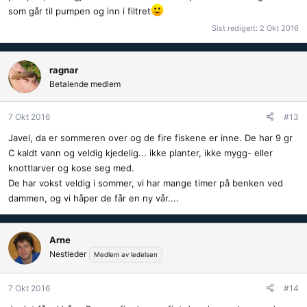
som går til pumpen og inn i filtret
Sist redigert:
2 Okt 2016
ragnar
Betalende medlem
7 Okt 2016
#13
Javel, da er sommeren over og de fire fiskene er inne. De har 9 gr
C kaldt vann og veldig kjedelig... ikke planter, ikke mygg- eller
knottlarver og kose seg med.
De har vokst veldig i sommer, vi har mange timer på benken ved
dammen, og vi håper de får en ny vår....
Arne
Nestleder
Medlem av ledelsen
7 Okt 2016
#14