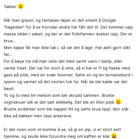
Takker
Når man graver, og fantasien løper er det enkelt å Google
"hagedam" for å se hvordan andre har fått det til. Det kommer opp
masse bilder i søket, og der er det Follofarmen dukket opp. Der er
brua...
Men kjøpe får man ikke tak i, så var det å lage. Har aldri gjort slikt
før...
For å bøye tre må man vete det med varmt vann / damp, eller
varme treet. Det var for stort å vete, så vi har ei 11 kg flaske med
gass på jobb, med en svær brenner. Satte en og en terrassebord i
spenn og varmet så det nesten tok fyr. Når de ble kalde var det
bøyd.
To og to med lim mellom som ble skrudd sammen. Brukte
vognskruer slik at det satt skikkelig. Det ble en liten jobb
Brukte jordanker som ble kappet litt og satte brua oppi, den står
ikke på bakken men oppi ankerene.
Er det noen som vil komme å se, så gi en pip, vi er stort sett
hjemme, og skulle ikke forundre meg om kaffen er klar