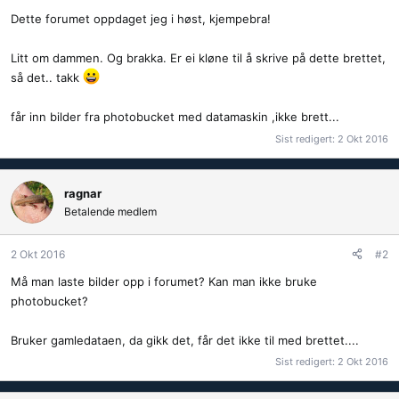
Dette forumet oppdaget jeg i høst, kjempebra!
Litt om dammen. Og brakka. Er ei kløne til å skrive på dette brettet,
så det.. takk
får inn bilder fra photobucket med datamaskin ,ikke brett...
Sist redigert:
2 Okt 2016
ragnar
Betalende medlem
2 Okt 2016
#2
Må man laste bilder opp i forumet? Kan man ikke bruke
photobucket?
Bruker gamledataen, da gikk det, får det ikke til med brettet....
Sist redigert:
2 Okt 2016