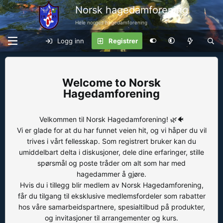
Norsk hagedamforening
Hele norges hagedamforening
Logg inn
Registrer
Norsk
Hagedamforening
Velkommen til Norsk Hagedamforening! 🌿🐠
Vi er glade for at du har funnet veien hit, og vi håper du vil
trives i vårt fellesskap. Som registrert bruker kan du
umiddelbart delta i diskusjoner, dele dine erfaringer, stille
spørsmål og poste tråder om alt som har med
hagedammer å gjøre.
Hvis du i tillegg blir medlem av Norsk Hagedamforening,
får du tilgang til eksklusive medlemsfordeler som rabatter
hos våre samarbeidspartnere, spesialtilbud på produkter,
og invitasjoner til arrangementer og kurs.