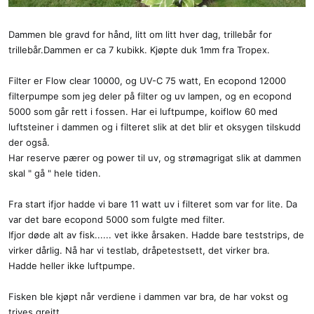
Dammen ble gravd for hånd, litt om litt hver dag, trillebår for
trillebår.Dammen er ca 7 kubikk. Kjøpte duk 1mm fra Tropex.
Filter er Flow clear 10000, og UV-C 75 watt, En ecopond 12000
filterpumpe som jeg deler på filter og uv lampen, og en ecopond
5000 som går rett i fossen. Har ei luftpumpe, koiflow 60 med
luftsteiner i dammen og i filteret slik at det blir et oksygen tilskudd
der også.
Har reserve pærer og power til uv, og strømagrigat slik at dammen
skal " gå " hele tiden.
Fra start ifjor hadde vi bare 11 watt uv i filteret som var for lite. Da
var det bare ecopond 5000 som fulgte med filter.
Ifjor døde alt av fisk...... vet ikke årsaken. Hadde bare teststrips, de
virker dårlig. Nå har vi testlab, dråpetestsett, det virker bra.
Hadde heller ikke luftpumpe.
Fisken ble kjøpt når verdiene i dammen var bra, de har vokst og
trives greitt.