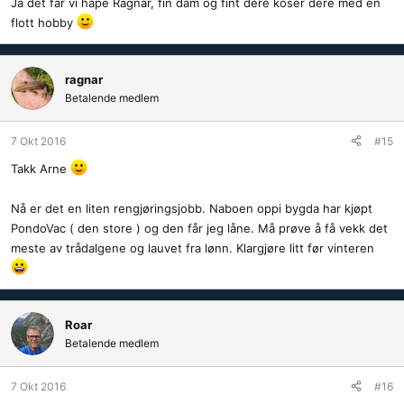
Ja det får vi håpe Ragnar, fin dam og fint dere koser dere med en
flott hobby
ragnar
Betalende medlem
7 Okt 2016
#15
Takk Arne
Nå er det en liten rengjøringsjobb. Naboen oppi bygda har kjøpt
PondoVac ( den store ) og den får jeg låne. Må prøve å få vekk det
meste av trådalgene og lauvet fra lønn. Klargjøre litt før vinteren
Roar
Betalende medlem
7 Okt 2016
#16