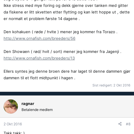
Ikke stress med mye foring og dekk gjerne over tanken med gitter
da fiskene er litt skvetten etter flytting og kan lett hoppe ut , dette
er normalt et problem første 14 dagene .
Den kohakuen ( røde / hvite ) mener jeg kommer fra Torazo .
http://www.ornafish.com/breeders/56
Den Showaen ( rød/ hvit / sort) mener jeg kommer fra Jagenji .
http://www.ornafish.com/breeders/13
Ellers syntes jeg denne broen dere har laget til denne dammen gjør
dammen til et flott midtpunkt i hagen .
Sist redigert:
2 Okt 2016
ragnar
Betalende medlem
2 Okt 2016
#8
Takk takk; )