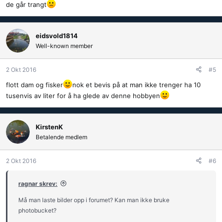
de går trangt
eidsvold1814
Well-known member
2 Okt 2016
#5
flott dam og fisker
nok et bevis på at man ikke trenger ha 10
tusenvis av liter for å ha glede av denne hobbyen
KirstenK
Betalende medlem
2 Okt 2016
#6
ragnar skrev:
Må man laste bilder opp i forumet? Kan man ikke bruke
photobucket?