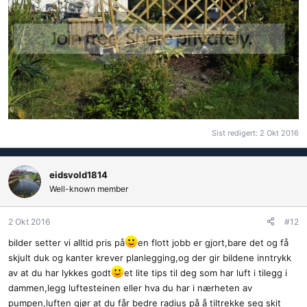
Sist redigert:
2 Okt 2016
eidsvold1814
Well-known member
2 Okt 2016
#12
bilder setter vi alltid pris på
en flott jobb er gjort,bare det og få
skjult duk og kanter krever planlegging,og der gir bildene inntrykk
av at du har lykkes godt
et lite tips til deg som har luft i tilegg i
dammen,legg luftesteinen eller hva du har i nærheten av
pumpen,luften gjør at du får bedre radius på å tiltrekke seg skit