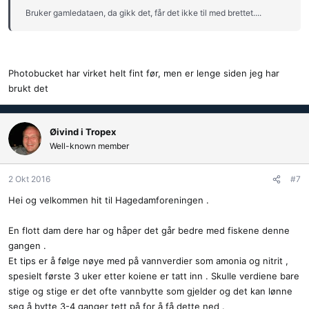
Bruker gamledataen, da gikk det, får det ikke til med brettet....
Photobucket har virket helt fint før, men er lenge siden jeg har
brukt det
Øivind i Tropex
Well-known member
2 Okt 2016
#7
Hei og velkommen hit til Hagedamforeningen .
En flott dam dere har og håper det går bedre med fiskene denne
gangen .
Et tips er å følge nøye med på vannverdier som amonia og nitrit ,
spesielt første 3 uker etter koiene er tatt inn . Skulle verdiene bare
stige og stige er det ofte vannbytte som gjelder og det kan lønne
seg å bytte 3-4 ganger tett på for å få dette ned .