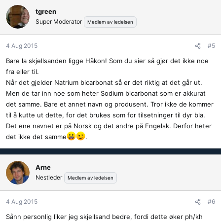
tgreen
Super Moderator
Medlem av ledelsen
4 Aug 2015
#5
Bare la skjellsanden ligge Håkon! Som du sier så gjør det ikke noe
fra eller til.
Når det gjelder Natrium bicarbonat så er det riktig at det går ut.
Men de tar inn noe som heter Sodium bicarbonat som er akkurat
det samme. Bare et annet navn og produsent. Tror ikke de kommer
til å kutte ut dette, for det brukes som for tilsetninger til dyr bla.
Det ene navnet er på Norsk og det andre på Engelsk. Derfor heter
det ikke det samme
.
Arne
Nestleder
Medlem av ledelsen
4 Aug 2015
#6
Sånn personlig liker jeg skjellsand bedre, fordi dette øker ph/kh