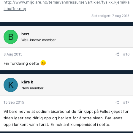
http://www.miljolare.no/tema/vannressurser/artikler/fysikk_kjemi/ka
lsbuffer.php
Sist redigert:
7 Aug 2015
bert
B
Well-known member
8 Aug 2015
#16
Fin forklaring dette
kåre b
K
New member
15 Sep 2015
#17
Vil bare nevne at sodium bicarbonat du får kjøpt på Felleskjøpet for
tiden løser seg dårlig opp og har lett for å tette siven. Bør løses
opp i lunkent vann først. Er nok antiklumpemiddel i dette.