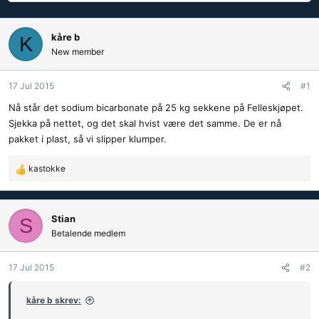
å
a
d
r
s
t
kåre b
K
t
d
New member
a
a
r
t
17 Jul 2015
#1
t
o
e
Nå står det sodium bicarbonate på 25 kg sekkene på Felleskjøpet.
r
Sjekka på nettet, og det skal hvist være det samme. De er nå
pakket i plast, så vi slipper klumper.
kastokke
R
e
a
k
Stian
S
s
Betalende medlem
j
o
17 Jul 2015
#2
n
e
r
kåre b skrev:
: