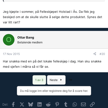
Jeg kjøpte i sommer, på Felleskjøpet Holstad i Ås. Da fikk jeg
beskjed om at de skulle slutte å selge dette produktet. Synes det
var litt rart?
Ottar Bang
O
Betalende medlem
17 Nov 2015
#20
Har snakka med en på det lokale felleskjøp i dag. Han sku snakke
med sjefen i mårra så vi får se.
Siste
1 av 3
Neste
Du må logge inn eller registrere deg for å svare her.
Facebook
X (Twitter)
Bluesky
LinkedIn
Reddit
Pinterest
Tumblr
WhatsApp
E-post
Link
Del: