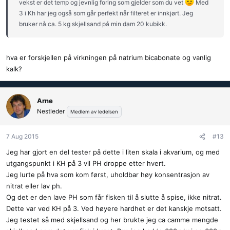
vekst er det temp og jevnlig foring som gjelder som du vet
Med
3 i Kh har jeg også som går perfekt når filteret er innkjørt. Jeg
bruker nå ca. 5 kg skjellsand på min dam 20 kubikk.
hva er forskjellen på virkningen på natrium bicabonate og vanlig
kalk?
Arne
Nestleder
Medlem av ledelsen
7 Aug 2015
#13
Jeg har gjort en del tester på dette i liten skala i akvarium, og med
utgangspunkt i KH på 3 vil PH droppe etter hvert.
Jeg lurte på hva som kom først, uholdbar høy konsentrasjon av
nitrat eller lav ph.
Og det er den lave PH som får fisken til å slutte å spise, ikke nitrat.
Dette var ved KH på 3. Ved høyere hardhet er det kanskje motsatt.
Jeg testet så med skjellsand og her brukte jeg ca camme mengde