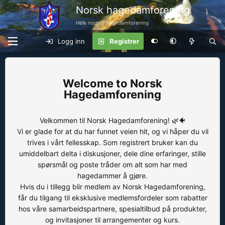
Norsk hagedamforening
Hele norges hagedamforening
Logg inn
Registrer
Norsk
Hagedamforening
Velkommen til Norsk Hagedamforening! 🌿🐠
Vi er glade for at du har funnet veien hit, og vi håper du vil
trives i vårt fellesskap. Som registrert bruker kan du
umiddelbart delta i diskusjoner, dele dine erfaringer, stille
spørsmål og poste tråder om alt som har med
hagedammer å gjøre.
Hvis du i tillegg blir medlem av Norsk Hagedamforening,
får du tilgang til eksklusive medlemsfordeler som rabatter
hos våre samarbeidspartnere, spesialtilbud på produkter,
og invitasjoner til arrangementer og kurs.