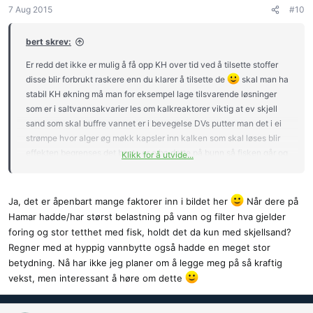
7 Aug 2015
#10
bert skrev:
Er redd det ikke er mulig å få opp KH over tid ved å tilsette stoffer
disse blir forbrukt raskere enn du klarer å tilsette de
skal man ha
stabil KH økning må man for eksempel lage tilsvarende løsninger
som er i saltvannsakvarier les om kalkreaktorer viktig at ev skjell
sand som skal buffre vannet er i bevegelse DVs putter man det i ei
strømpe hvor alger øg møkk kapsler inn kalken som skal løses blir
effekten begrenses det beste er o ha dette på bunn så fisken går og
Klikk for å utvide...
napper i det da avgis det kalk hele tiden eller i beveglige filter DVs
at man kan ha ei tønne fylt med skjellsand pluss luft hvor vannet
passerer igjennom da vil også kalken løses kontinuerlig, husk hardt
Ja, det er åpenbart mange faktorer inn i bildet her
Når dere på
vann gir også fisken lettere sumi flekker og mer svart i fisken. på
Hamar hadde/har størst belastning på vann og filter hva gjelder
Hamar er det veldig bløtt vann og lite problemer med dette, filtrene
foring og stor tetthet med fisk, holdt det da kun med skjellsand?
fungerer bra lell
Regner med at hyppig vannbytte også hadde en meget stor
betydning. Nå har ikke jeg planer om å legge meg på så kraftig
vekst, men interessant å høre om dette