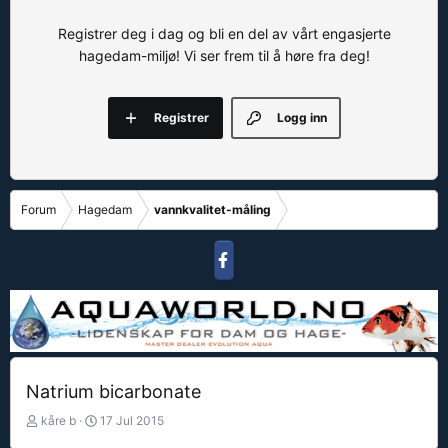
Registrer deg i dag og bli en del av vårt engasjerte
hagedam-miljø! Vi ser frem til å høre fra deg!
Registrer
Logg inn
Forum
Hagedam
vannkvalitet-måling
Natrium bicarbonate
T
S
kåre b
17 Jul 2015
r
t