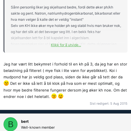
Sånn personlig liker jeg skjellsand bedre, fordi dette øker ph/kh
sakte og pent. Natron, natriumhydrogenbikarbonat, bikarbonat eller
hva man velger å kalle det er veldig "instant"
Selv om KH ikke øker mye holder ph seg stabil hvis man bruker nok,
og har det slik at det beveger seg litt. I en bekk feks har
skjellsanden lett for å bli kapslet inn i alger/slam.
Noen lærebøker sier at koi må/bør ha 6-8 i KH, dette skjønner jeg
Klikk for å utvide...
ikke helt, da det vel er enighet om at mudpondene i Japan er greie
vekststeder
Og der er KH omtrent ikke målbar de fleste steder.
Filtrene våre trenger karbonhardheten, men hvis ph holder seg
Jeg har vært litt bekymret i forhold til en kh på 3, da jeg har en stor
stabil på 7 til 8 er min erfaring at filtret fungerer flott.
belastning på filteret ( mye fisk i lite vann for øyeblikket). Koi i
mudpond har jo veldig god plass, siden de ikke går så tett der da
Det er ikke så lett å bli klok på hva som er mest optimalt, og
hvor mye bedre filterene fungerer dersom jeg øker kh noe. Om det
endrer noe i det heletatt.
Sist redigert:
5 Aug 2015
bert
B
Well-known member