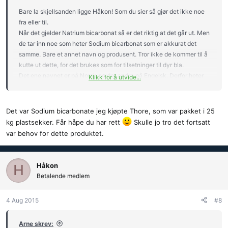
:
Bare la skjellsanden ligge Håkon! Som du sier så gjør det ikke noe
fra eller til.
Når det gjelder Natrium bicarbonat så er det riktig at det går ut. Men
de tar inn noe som heter Sodium bicarbonat som er akkurat det
samme. Bare et annet navn og produsent. Tror ikke de kommer til å
kutte ut dette, for det brukes som for tilsetninger til dyr bla.
Det ene navnet er på Norsk og det andre på Engelsk. Derfor heter
Klikk for å utvide...
det ikke det samme
.
Det var Sodium bicarbonate jeg kjøpte Thore, som var pakket i 25
kg plastsekker. Får håpe du har rett
Skulle jo tro det fortsatt
var behov for dette produktet.
Håkon
H
Betalende medlem
4 Aug 2015
#8
Arne skrev: