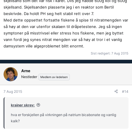
skjellsand som det var fisk i karet. Dvs jeg hadde 600g koi og 600g
skjellsand. Skjellsanden plasserte jeg i en reaktor som Bertil
beskrivde. Da holdt PH seg helt stabil rett over 7.
Med dette oppsettet fortsatte fiskene å spise til nitratmengden var
så høy at den var utenfor skalaen til dråpetestene. Jeg så ingen
symptoner på misstrivsel eller stress hos fiskene, men jeg byttet
vann fordi jeg synes nitrat mengden var så høy at tror i et vanlig
damsystem ville algeproblemet blitt enormt.
Sist redigert:
7 Aug 2015
Arne
Nestleder
Medlem av ledelsen
7 Aug 2015
#14
krainer skrev:
hva er forskjellen på virkningen på natrium bicabonate og vanlig
kalk?