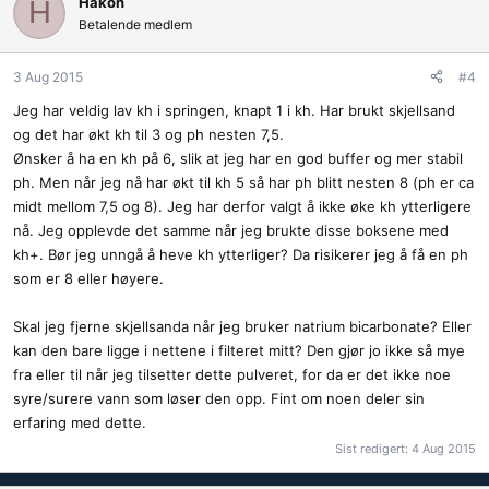
Håkon
H
Betalende medlem
3 Aug 2015
#4
Jeg har veldig lav kh i springen, knapt 1 i kh. Har brukt skjellsand
og det har økt kh til 3 og ph nesten 7,5.
Ønsker å ha en kh på 6, slik at jeg har en god buffer og mer stabil
ph. Men når jeg nå har økt til kh 5 så har ph blitt nesten 8 (ph er ca
midt mellom 7,5 og 8). Jeg har derfor valgt å ikke øke kh ytterligere
nå. Jeg opplevde det samme når jeg brukte disse boksene med
kh+. Bør jeg unngå å heve kh ytterliger? Da risikerer jeg å få en ph
som er 8 eller høyere.
Skal jeg fjerne skjellsanda når jeg bruker natrium bicarbonate? Eller
kan den bare ligge i nettene i filteret mitt? Den gjør jo ikke så mye
fra eller til når jeg tilsetter dette pulveret, for da er det ikke noe
syre/surere vann som løser den opp. Fint om noen deler sin
erfaring med dette.
Sist redigert:
4 Aug 2015