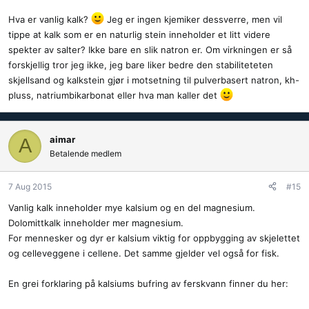
Hva er vanlig kalk?
Jeg er ingen kjemiker dessverre, men vil
tippe at kalk som er en naturlig stein inneholder et litt videre
spekter av salter? Ikke bare en slik natron er. Om virkningen er så
forskjellig tror jeg ikke, jeg bare liker bedre den stabiliteteten
skjellsand og kalkstein gjør i motsetning til pulverbasert natron, kh-
pluss, natriumbikarbonat eller hva man kaller det
aimar
A
Betalende medlem
7 Aug 2015
#15
Vanlig kalk inneholder mye kalsium og en del magnesium.
Dolomittkalk inneholder mer magnesium.
For mennesker og dyr er kalsium viktig for oppbygging av skjelettet
og celleveggene i cellene. Det samme gjelder vel også for fisk.
En grei forklaring på kalsiums bufring av ferskvann finner du her: