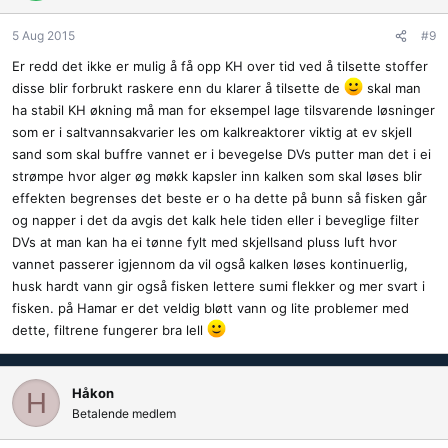
5 Aug 2015
#9
Er redd det ikke er mulig å få opp KH over tid ved å tilsette stoffer
disse blir forbrukt raskere enn du klarer å tilsette de
skal man
ha stabil KH økning må man for eksempel lage tilsvarende løsninger
som er i saltvannsakvarier les om kalkreaktorer viktig at ev skjell
sand som skal buffre vannet er i bevegelse DVs putter man det i ei
strømpe hvor alger øg møkk kapsler inn kalken som skal løses blir
effekten begrenses det beste er o ha dette på bunn så fisken går
og napper i det da avgis det kalk hele tiden eller i beveglige filter
DVs at man kan ha ei tønne fylt med skjellsand pluss luft hvor
vannet passerer igjennom da vil også kalken løses kontinuerlig,
husk hardt vann gir også fisken lettere sumi flekker og mer svart i
fisken. på Hamar er det veldig bløtt vann og lite problemer med
dette, filtrene fungerer bra lell
Håkon
H
Betalende medlem