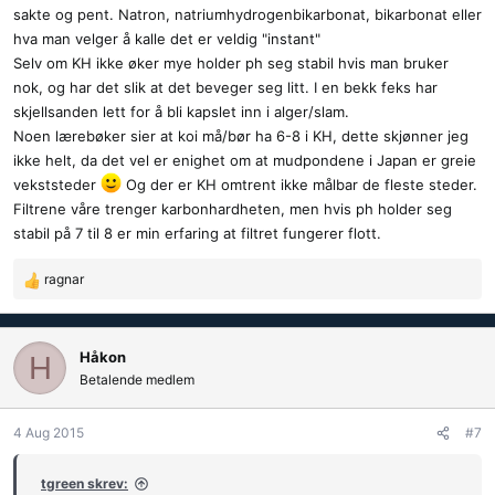
sakte og pent. Natron, natriumhydrogenbikarbonat, bikarbonat eller
hva man velger å kalle det er veldig "instant"
Selv om KH ikke øker mye holder ph seg stabil hvis man bruker
nok, og har det slik at det beveger seg litt. I en bekk feks har
skjellsanden lett for å bli kapslet inn i alger/slam.
Noen lærebøker sier at koi må/bør ha 6-8 i KH, dette skjønner jeg
ikke helt, da det vel er enighet om at mudpondene i Japan er greie
vekststeder
Og der er KH omtrent ikke målbar de fleste steder.
Filtrene våre trenger karbonhardheten, men hvis ph holder seg
stabil på 7 til 8 er min erfaring at filtret fungerer flott.
ragnar
R
e
a
k
Håkon
H
s
Betalende medlem
j
o
4 Aug 2015
#7
n
e
r
tgreen skrev: