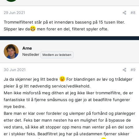
29 Jun 2021
#8
Trommelfilteret står på et innendørs basseng på 15 tusen liter.
Slipper løv da
men forer en del, filteret spyler ofte.
Arne
Nestleder
Medlem av ledelsen
30 Jun 2021
#9
Ja da skjønner jeg litt bedre
For blandingen av løv og trådalger
pleier å gi litt nødvendig service/vedlikehold.
Men ikke misforstå meg dithen at jeg ikke liker trommelfiltre, de er
fantastiske til å fjerne småsmuss og gjør jo at beadfiltre fungerer
mye bedre.
Bare man er klar over fordeler og ulemper på forhånd og planlegger
etter det. Feks bør mann nesten ha en mulighet for å bypasse de
ved stans, så ikke alt stopper opp mens man venter på en del som
er i stykker feks. Beadfiltret jeg har på utedammen fjerner sikker