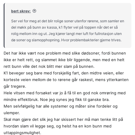
bert skrev:
Ser vel for meg at det blir rolige soner utenfor rørene, som samler en
del møkk på bunn av kassa, k1 flyter vel på toppen når det er så
rolig mellom inn og ut. Jeg kjører langt mer luft for fullrotasjon uten
dø soner og slamopphopning. Hvor problembakterier gjerne trives.
Det har ikke vært noe problem med slike dødsoner, fordi bunnen
ikke er helt rett, og slammet ikke blir liggende, men med en helt
rett bunn ville det nok blitt mer slam på bunnen.
K1 beveger seg bare med forskjellig fart, den midtre veien, eller
korteste veien mellom de to rørene går raskest, mens ytterkanten
går tregere.
Hele vitsen med forsøket var jo å få til en god nok omrøring med
mindre effektbruk. Noe jeg synes jeg fikk til ganske bra.
Men selvfølgelig har alle systemer og måter sine fordeler og
ulemper.
Skal man gjøre det slik jeg har skissert her må man tenke litt på
hvordan slam vil legge seg, og helst ha en kon bunn med
uttappingsmulighet.