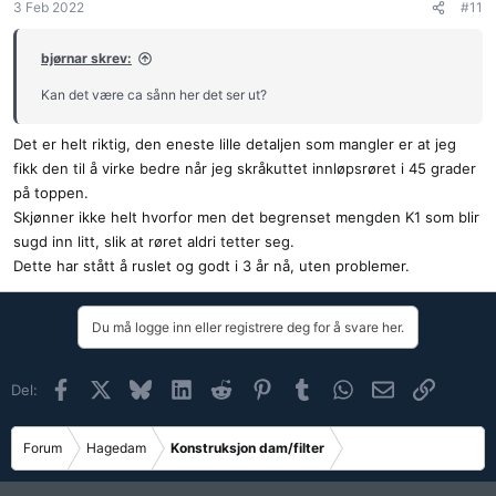
3 Feb 2022
#11
bjørnar skrev:
Kan det være ca sånn her det ser ut?
Det er helt riktig, den eneste lille detaljen som mangler er at jeg
fikk den til å virke bedre når jeg skråkuttet innløpsrøret i 45 grader
på toppen.
Skjønner ikke helt hvorfor men det begrenset mengden K1 som blir
sugd inn litt, slik at røret aldri tetter seg.
Dette har stått å ruslet og godt i 3 år nå, uten problemer.
Du må logge inn eller registrere deg for å svare her.
Facebook
X (Twitter)
Bluesky
LinkedIn
Reddit
Pinterest
Tumblr
WhatsApp
E-post
Link
Del:
Forum
Hagedam
Konstruksjon dam/filter