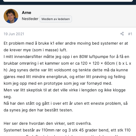
å
a
d
r
Arne
s
t
Nestleder
Medlem av ledelsen
t
d
a
a
r
t
19 Jun 2021
#1
t
o
Et problem med å bruke k1 eller andre moving bed systemer er at
e
de krever mye (som i masse) luft.
r
I mitt innendørsfilter måtte jeg opp i en 80W luftpumpe for å få en
brukbar omrøring i et kammer som er ca 120 x 120 x 60cm ( b x L x
h) Jeg synes dette var litt voldsomt og tenkte dette må da kunne
gjøres med litt mindre energibruk, og etter litt prøving og feiling
kom jeg opp med en prototype som jeg var fornøyd med.
Men var litt skeptisk til at det ville virke i lengden og ikke klogge
seg.
Nå har den stått og gått i over ett år uten ett eneste problem, så
da synes jeg den har bestått testen.
Her ser dere hvordan den virker, sett ovenfra.
Systemet består av 110mm rør og 3 stk 45 grader bend, ett stk 110