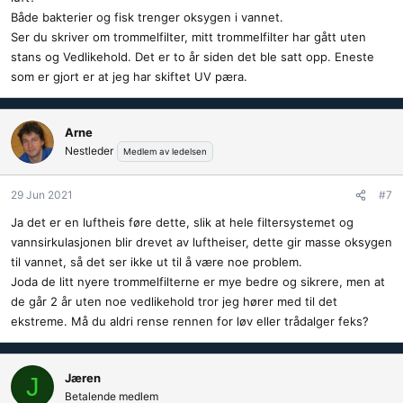
Både bakterier og fisk trenger oksygen i vannet.
Ser du skriver om trommelfilter, mitt trommelfilter har gått uten
stans og Vedlikehold. Det er to år siden det ble satt opp. Eneste
som er gjort er at jeg har skiftet UV pæra.
Arne
Nestleder
Medlem av ledelsen
29 Jun 2021
#7
Ja det er en luftheis føre dette, slik at hele filtersystemet og
vannsirkulasjonen blir drevet av luftheiser, dette gir masse oksygen
til vannet, så det ser ikke ut til å være noe problem.
Joda de litt nyere trommelfilterne er mye bedre og sikrere, men at
de går 2 år uten noe vedlikehold tror jeg hører med til det
ekstreme. Må du aldri rense rennen for løv eller trådalger feks?
Jæren
J
Betalende medlem