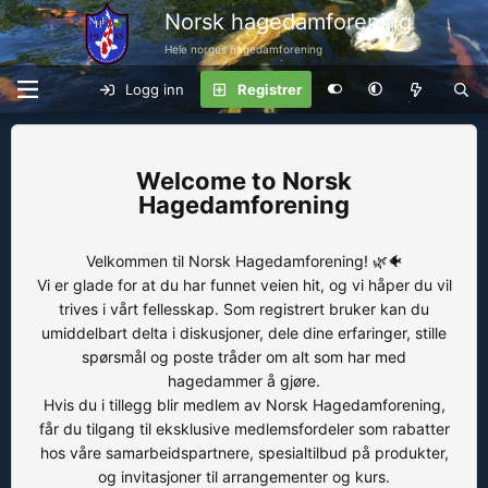
Norsk hagedamforening
Hele norges hagedamforening
Logg inn
Registrer
Norsk
Hagedamforening
Velkommen til Norsk Hagedamforening! 🌿🐠
Vi er glade for at du har funnet veien hit, og vi håper du vil
trives i vårt fellesskap. Som registrert bruker kan du
umiddelbart delta i diskusjoner, dele dine erfaringer, stille
spørsmål og poste tråder om alt som har med
hagedammer å gjøre.
Hvis du i tillegg blir medlem av Norsk Hagedamforening,
får du tilgang til eksklusive medlemsfordeler som rabatter
hos våre samarbeidspartnere, spesialtilbud på produkter,
og invitasjoner til arrangementer og kurs.