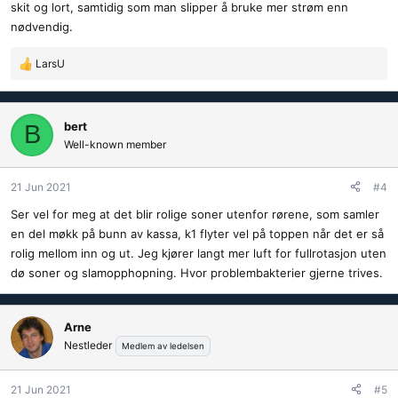
skit og lort, samtidig som man slipper å bruke mer strøm enn
nødvendig.
LarsU
R
e
a
k
bert
B
s
Well-known member
j
o
21 Jun 2021
#4
n
e
Ser vel for meg at det blir rolige soner utenfor rørene, som samler
r
en del møkk på bunn av kassa, k1 flyter vel på toppen når det er så
:
rolig mellom inn og ut. Jeg kjører langt mer luft for fullrotasjon uten
dø soner og slamopphopning. Hvor problembakterier gjerne trives.
Arne
Nestleder
Medlem av ledelsen
21 Jun 2021
#5