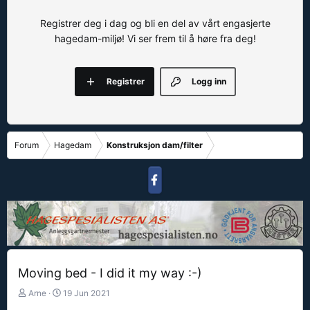
Registrer deg i dag og bli en del av vårt engasjerte
hagedam-miljø! Vi ser frem til å høre fra deg!
Registrer
Logg inn
Forum
Hagedam
Konstruksjon dam/filter
Moving bed - I did it my way :-)
T
S
Arne
19 Jun 2021
r
t