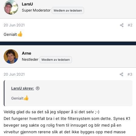
k
LarsU
s
Super Moderator
Medlem av ledelsen
j
o
20 Jun 2021
#2
n
e
Genialt
r
:
Arne
Nestleder
Medlem av ledelsen
20 Jun 2021
#3
LarsU skrev:
Genialt
Veldig glad du sa det så jeg slipper å si det selv ;-)
Det fungerer hvertfall bra i et lite filtersystem som dette. Synes K1
beveger seg sakte og rolig frem til innsuget og blir med på en
virveltur gjennom rørene slik at det ikke bygges opp med masse