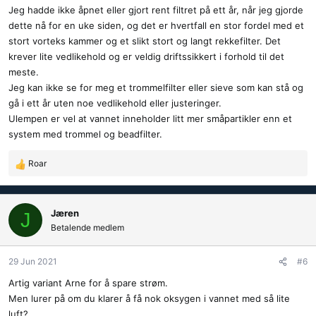
Jeg hadde ikke åpnet eller gjort rent filtret på ett år, når jeg gjorde
dette nå for en uke siden, og det er hvertfall en stor fordel med et
stort vorteks kammer og et slikt stort og langt rekkefilter. Det
krever lite vedlikehold og er veldig driftssikkert i forhold til det
meste.
Jeg kan ikke se for meg et trommelfilter eller sieve som kan stå og
gå i ett år uten noe vedlikehold eller justeringer.
Ulempen er vel at vannet inneholder litt mer småpartikler enn et
system med trommel og beadfilter.
Roar
R
e
a
k
Jæren
J
s
Betalende medlem
j
o
29 Jun 2021
#6
n
e
Artig variant Arne for å spare strøm.
r
Men lurer på om du klarer å få nok oksygen i vannet med så lite
:
luft?