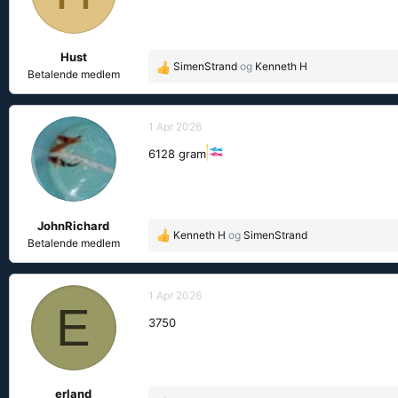
o
n
e
Hust
r
SimenStrand
og
Kenneth H
R
:
Betalende medlem
e
a
k
1 Apr 2026
s
6128 gram
j
o
n
e
JohnRichard
r
Kenneth H
og
SimenStrand
R
:
Betalende medlem
e
a
k
1 Apr 2026
E
s
3750
j
o
n
e
erland
r