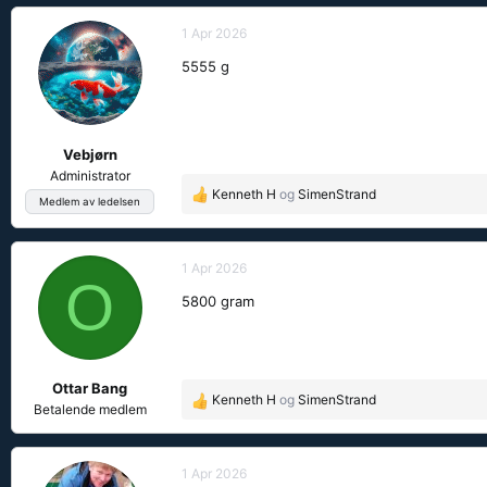
a
k
1 Apr 2026
s
5555 g
j
o
n
e
Vebjørn
r
:
Administrator
Kenneth H
og
SimenStrand
R
Medlem av ledelsen
e
a
k
1 Apr 2026
O
s
5800 gram
j
o
n
e
Ottar Bang
r
Kenneth H
og
SimenStrand
R
:
Betalende medlem
e
a
k
1 Apr 2026