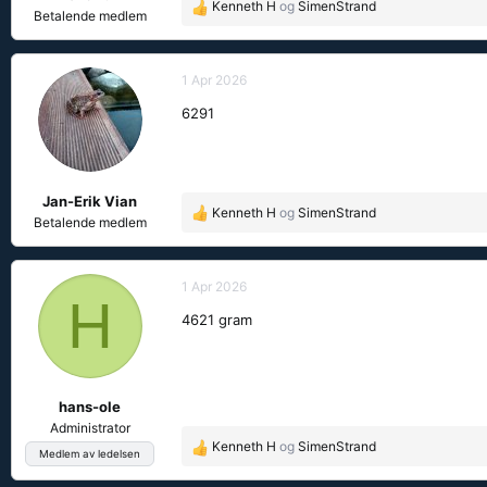
Kenneth H
og
SimenStrand
R
:
Betalende medlem
e
a
k
1 Apr 2026
s
6291
j
o
n
e
Jan-Erik Vian
r
Kenneth H
og
SimenStrand
R
:
Betalende medlem
e
a
k
1 Apr 2026
H
s
4621 gram
j
o
n
e
hans-ole
r
:
Administrator
Kenneth H
og
SimenStrand
R
Medlem av ledelsen
e