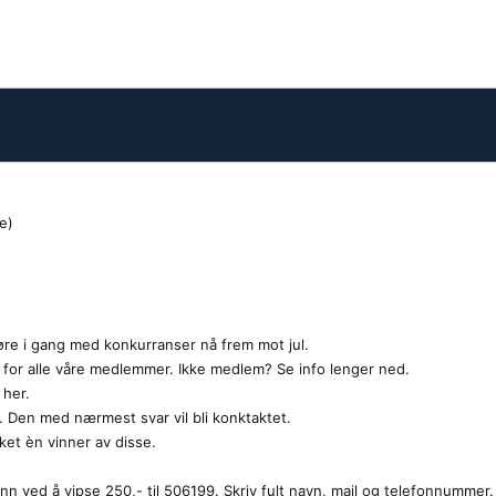
e)
øre i gang med konkurranser nå frem mot jul.
d for alle våre medlemmer. Ikke medlem? Se info lenger ned.
 her.
l. Den med nærmest svar vil bli konktaktet.
kket èn vinner av disse.
n ved å vipse 250,- til 506199. Skriv fult navn, mail og telefonnummer.