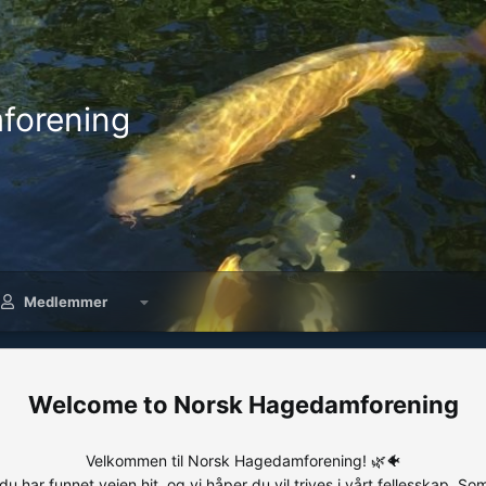
forening
Medlemmer
Norsk Hagedamforening
Velkommen til Norsk Hagedamforening! 🌿🐠
 du har funnet veien hit, og vi håper du vil trives i vårt fellesskap. So