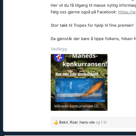
Her vil du få tilgang til masse nyttig infor
Følg oss gjerne også på Facebook:
https://
Stor takk til Tropex for hjelp til fine premier!
Da gjenstår der bare å tippe folkens, hilse
Vedlegg
Måneds-konkurransen (2).png
464,8 KB · Sett: 24
Bekri
,
Roar
,
hans-ole
og 1 til
R
e