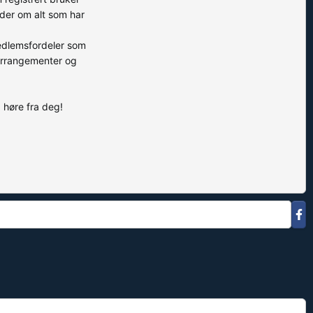
åder om alt som har
medlemsfordeler som
 arrangementer og
å høre fra deg!