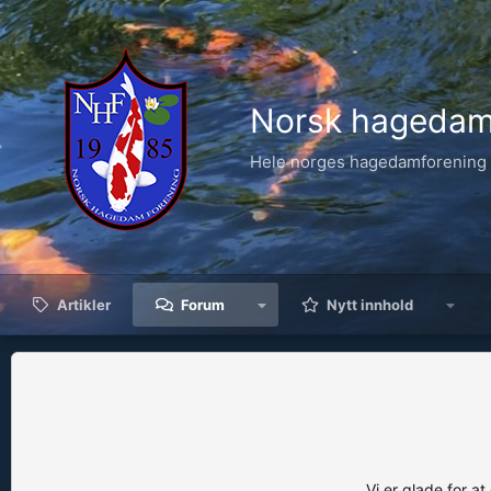
Norsk hagedam
Hele norges hagedamforening
Artikler
Forum
Nytt innhold
Vi er glade for at