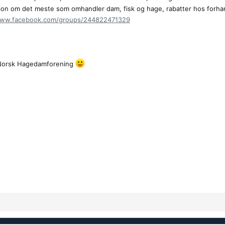
masjon om det meste som omhandler dam, fisk og hage, rabatter hos forhan
www.facebook.com/groups/244822471329
n Norsk Hagedamforening