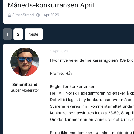
Måneds-konkurransen April!
T
S
SimenStrand
1 Apr 2026
r
t
å
a
d
r
1
2
Neste
s
t
t
d
a
a
1 Apr 2026
r
t
t
o
Hvor mye veier denne karashigoien? (Se bild
e
r
Premie: Håv
SimenStrand
Regler for konkurransen:
Super Moderator
Hei! Vi i Norsk Hagedamforening ønsker å kj
Det vil bli lagt ut ny konkurranse hver måne
Svarene leveres inn i kommentarfeltet under
Konkurransen avsluttes klokka 23:59, 8. apri
Om det blir mer enn en vinner, vil det bli tru
Er du ikke medlem kan du enkelt melde deg in