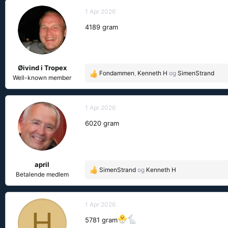
a
k
1 Apr 2026
s
4189 gram
j
o
n
e
Øivind i Tropex
r
Fondammen
,
Kenneth H
og
SimenStrand
R
:
Well-known member
e
a
k
1 Apr 2026
s
6020 gram
j
o
n
e
april
r
SimenStrand
og
Kenneth H
R
:
Betalende medlem
e
a
k
1 Apr 2026
H
s
5781 gram
j