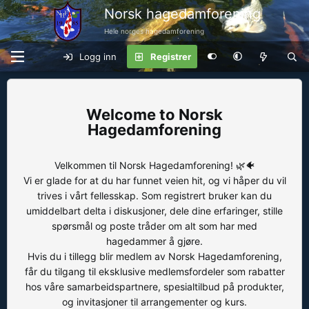
Norsk hagedamforening
Hele norges hagedamforening
Logg inn
Registrer
Norsk
Hagedamforening
Velkommen til Norsk Hagedamforening! 🌿🐠
Vi er glade for at du har funnet veien hit, og vi håper du vil
trives i vårt fellesskap. Som registrert bruker kan du
umiddelbart delta i diskusjoner, dele dine erfaringer, stille
spørsmål og poste tråder om alt som har med
hagedammer å gjøre.
Hvis du i tillegg blir medlem av Norsk Hagedamforening,
får du tilgang til eksklusive medlemsfordeler som rabatter
hos våre samarbeidspartnere, spesialtilbud på produkter,
og invitasjoner til arrangementer og kurs.