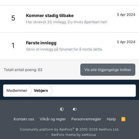
5 Apr 2024
Kommer stadig tilbake
5
Har skrevet 30 innlegg. Du trives åpenbart her!
5 Apr 2024
Første innlegg
1
Skriv et innlegg på forumet for å motta dette.
Totalt antall poeng: 63
Vis alle tilgjengelige trofeer
Medlemmer
Vebjørn
Kontakt oss
Vilkår og regler
Personvernregler
Hjelp
R
S
S
®
Community platform by XenForo
© 2010-2026 XenForo Ltd.
XenForo theme
by xenfocus