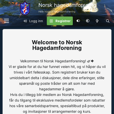
Norsk hagedamforening
Hele norges hagedamforening
Logg inn
Registrer
Norsk
Hagedamforening
Velkommen til Norsk Hagedamforening! 🌿🐠
Vi er glade for at du har funnet veien hit, og vi håper du vil
trives i vårt fellesskap. Som registrert bruker kan du
umiddelbart delta i diskusjoner, dele dine erfaringer, stille
spørsmål og poste tråder om alt som har med
hagedammer å gjøre.
Hvis du i tillegg blir medlem av Norsk Hagedamforening,
får du tilgang til eksklusive medlemsfordeler som rabatter
hos våre samarbeidspartnere, spesialtilbud på produkter,
og invitasjoner til arrangementer og kurs.