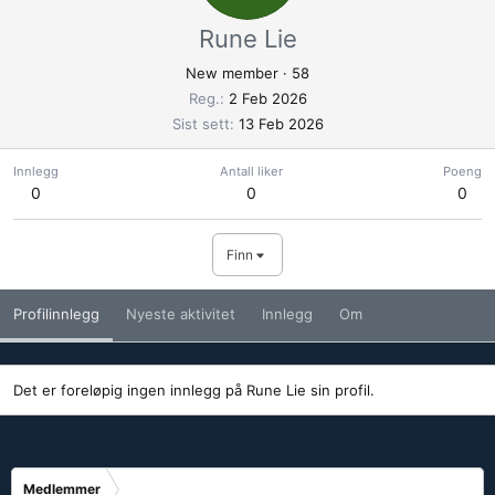
Rune Lie
New member
·
58
Reg.
2 Feb 2026
Sist sett
13 Feb 2026
Innlegg
Antall liker
Poeng
0
0
0
Finn
Profilinnlegg
Nyeste aktivitet
Innlegg
Om
Det er foreløpig ingen innlegg på Rune Lie sin profil.
Medlemmer