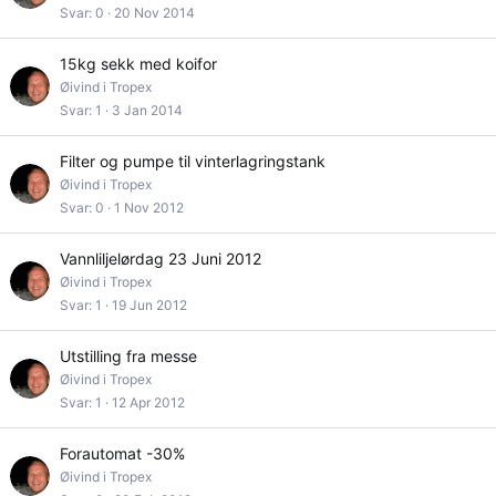
Svar
0
20 Nov 2014
15kg sekk med koifor
Øivind i Tropex
Svar
1
3 Jan 2014
Filter og pumpe til vinterlagringstank
Øivind i Tropex
Svar
0
1 Nov 2012
Vannliljelørdag 23 Juni 2012
Øivind i Tropex
Svar
1
19 Jun 2012
Utstilling fra messe
Øivind i Tropex
Svar
1
12 Apr 2012
Forautomat -30%
Øivind i Tropex