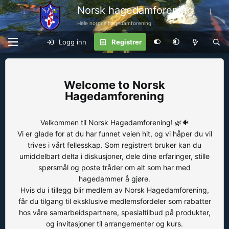
Norsk hagedamforening
Hele norges hagedamforening
Logg inn
Registrer
Norsk
Hagedamforening
Velkommen til Norsk Hagedamforening! 🌿🐠
Vi er glade for at du har funnet veien hit, og vi håper du vil
trives i vårt fellesskap. Som registrert bruker kan du
umiddelbart delta i diskusjoner, dele dine erfaringer, stille
spørsmål og poste tråder om alt som har med
hagedammer å gjøre.
Hvis du i tillegg blir medlem av Norsk Hagedamforening,
får du tilgang til eksklusive medlemsfordeler som rabatter
hos våre samarbeidspartnere, spesialtilbud på produkter,
og invitasjoner til arrangementer og kurs.