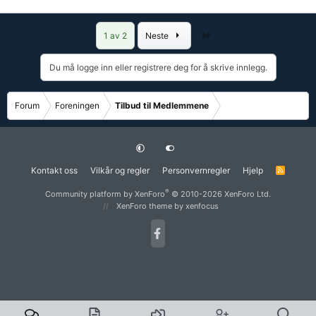
Siste
1 av 2
Neste
Du må logge inn eller registrere deg for å skrive innlegg.
Forum
Foreningen
Tilbud til Medlemmene
Kontakt oss
Vilkår og regler
Personvernregler
Hjelp
R
S
S
®
Community platform by XenForo
© 2010-2026 XenForo Ltd.
XenForo theme
by xenfocus