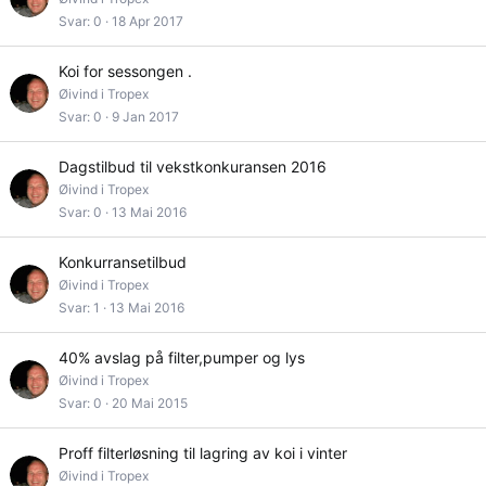
Svar
0
18 Apr 2017
Koi for sessongen .
Øivind i Tropex
Svar
0
9 Jan 2017
Dagstilbud til vekstkonkuransen 2016
Øivind i Tropex
Svar
0
13 Mai 2016
Konkurransetilbud
Øivind i Tropex
Svar
1
13 Mai 2016
40% avslag på filter,pumper og lys
Øivind i Tropex
Svar
0
20 Mai 2015
Proff filterløsning til lagring av koi i vinter
Øivind i Tropex