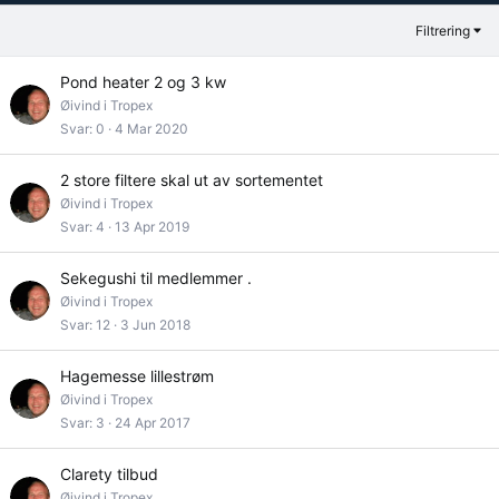
Filtrering
Pond heater 2 og 3 kw
Øivind i Tropex
Svar
0
4 Mar 2020
2 store filtere skal ut av sortementet
Øivind i Tropex
Svar
4
13 Apr 2019
Sekegushi til medlemmer .
Øivind i Tropex
Svar
12
3 Jun 2018
Hagemesse lillestrøm
Øivind i Tropex
Svar
3
24 Apr 2017
Clarety tilbud
Øivind i Tropex